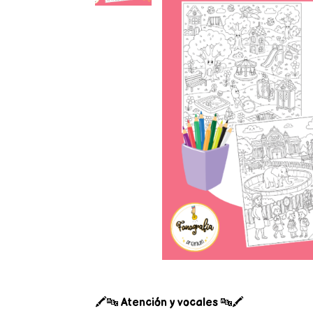
🖍️🔤
Atención y vocales
🔤🖍️