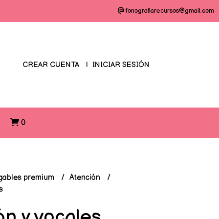
fonografiarecursos@gmail.com
CREAR CUENTA
INICIAR SESIÓN
O
0
gables premium
Atención
s
ón y vocales