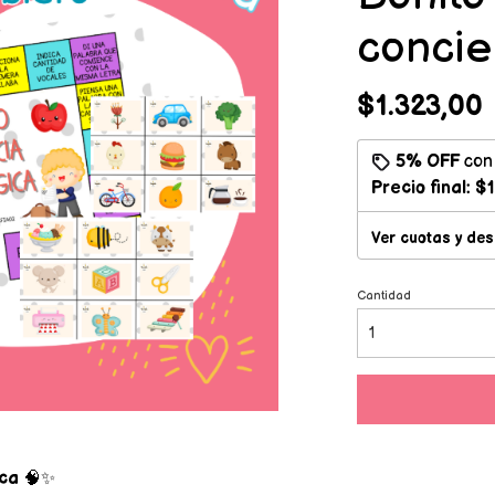
concie
$1.323,00
5% OFF
co
Precio final:
$1
Ver cuotas y de
Cantidad
ica
🧠✨