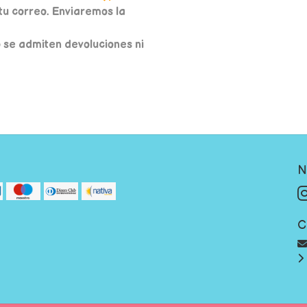
u correo. Enviaremos la
o se admiten devoluciones ni
N
C