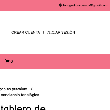
fonografiarecursos@gmail.com
CREAR CUENTA
INICIAR SESIÓN
O
0
gables premium
 conciencia fonológica
 tablero de