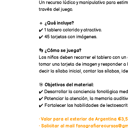
Un recurso lúdico y manipulativo para estim
través del juego.
🔹
¿Qué incluye?
✔️ 1 tablero colorido y atractivo.
✔️ 45 tarjetas con imágenes.
👣
¿Cómo se juega?
Los niños deben recorrer el tablero con un d
tomar una tarjeta de imagen y responder a 
decir la sílaba inicial, contar las sílabas, iden
🎯
Objetivos del material:
✔️ Desarrollar la conciencia fonológica me
✔️ Potenciar la atención, la memoria auditiv
✔️ Fortalecer las habilidades de lectoescri
• Valor para el exterior de Argentina €3,5
• Solicitar al mail fonografiarecursos@gma