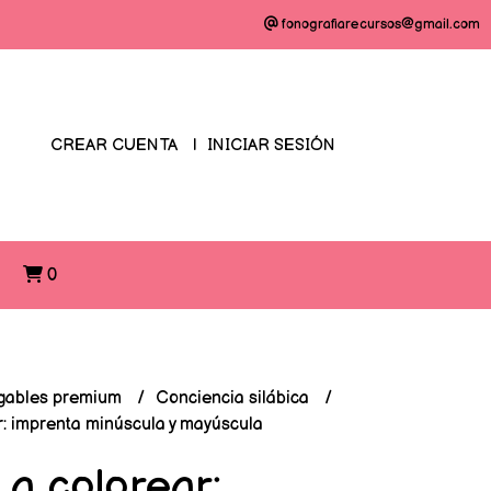
fonografiarecursos@gmail.com
CREAR CUENTA
INICIAR SESIÓN
O
0
gables premium
Conciencia silábica
r: imprenta minúscula y mayúscula
 a colorear: