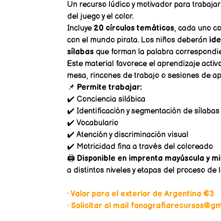
Un recurso lúdico y motivador para trabajar
del juego y el color.
Incluye
20 círculos temáticos
, cada uno c
con el mundo pirata. Los niños deberán
ide
sílabas
que forman la palabra correspondie
Este material favorece el aprendizaje activ
mesa, rincones de trabajo o sesiones de ap
📌
Permite trabajar:
✔️ Conciencia silábica
✔️ Identificación y segmentación de sílabas
✔️ Vocabulario
✔️ Atención y discriminación visual
✔️ Motricidad fina a través del coloreado
🖨️
Disponible en imprenta mayúscula y m
a distintos niveles y etapas del proceso de l
• Valor para el exterior de Argentina €3
• Solicitar al mail fonografiarecursos@gma