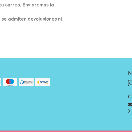
u correo. Enviaremos la
o se admiten devoluciones ni
N
C