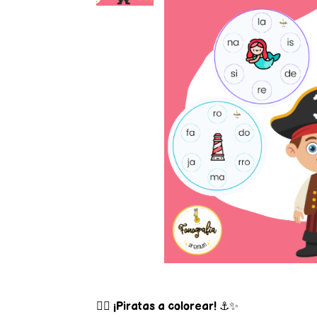
🏴‍☠️
¡Piratas a colorear!
⚓️✨