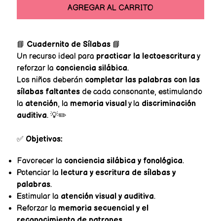
AGREGAR AL CARRITO
📘
Cuadernito de Sílabas
📘
Un recurso ideal para
practicar la lectoescritura
y
reforzar la
conciencia silábica
.
Los niños deberán
completar las palabras con las
sílabas faltantes
de cada consonante, estimulando
la
atención
, la
memoria visual
y la
discriminación
auditiva
. 💡✏️
✅
Objetivos:
Favorecer la
conciencia silábica y fonológica
.
Potenciar la
lectura y escritura de sílabas y
palabras
.
Estimular la
atención visual y auditiva
.
Reforzar la
memoria secuencial y el
reconocimiento de patrones
.