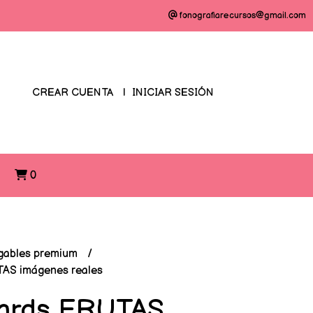
fonografiarecursos@gmail.com
CREAR CUENTA
INICIAR SESIÓN
O
0
gables premium
AS imágenes reales
cards FRUTAS