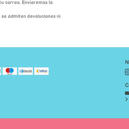
u correo. Enviaremos la
o se admiten devoluciones ni
N
C