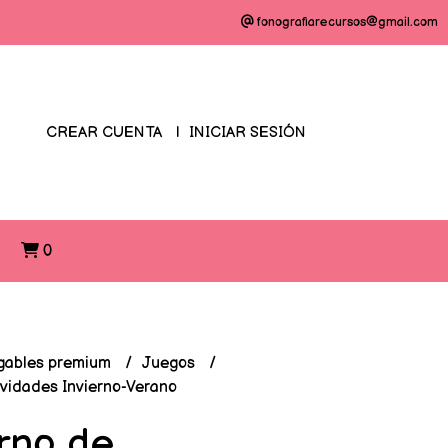
fonografiarecursos@gmail.com
CREAR CUENTA
INICIAR SESIÓN
O
0
gables premium
Juegos
vidades Invierno-Verano
rno de