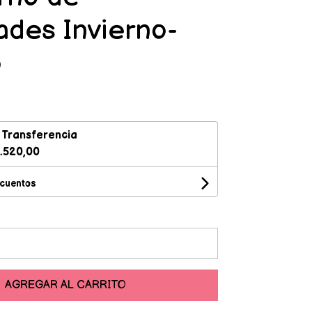
dades Invierno-
o
n
Transferencia
.520,00
scuentos
AGREGAR AL CARRITO