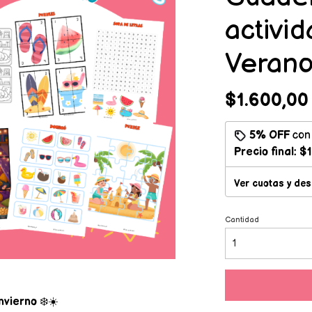
activi
Veran
$1.600,00
5% OFF
co
Precio final:
$1
Ver cuotas y de
Cantidad
nvierno
❄️☀️