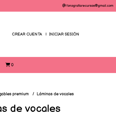
fonografiarecursos@gmail.com
CREAR CUENTA
INICIAR SESIÓN
O
0
gables premium
Láminas de vocales
s de vocales