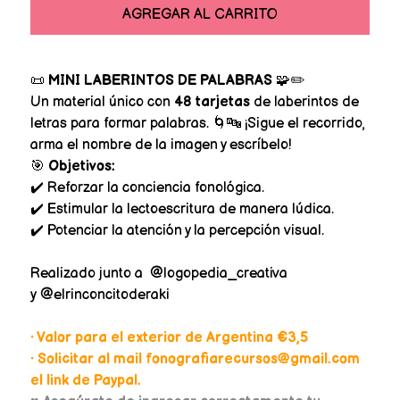
AGREGAR AL CARRITO
📜
MINI LABERINTOS DE PALABRAS
🧩✏️
Un material único con
48 tarjetas
de laberintos de
letras para formar palabras. 🌀🔤 ¡Sigue el recorrido,
arma el nombre de la imagen y escríbelo!
🎯
Objetivos:
✔️ Reforzar la conciencia fonológica.
✔️ Estimular la lectoescritura de manera lúdica.
✔️ Potenciar la atención y la percepción visual.
Realizado junto a @logopedia_creativa
y @elrinconcitoderaki
• Valor para el exterior de Argentina €3,5
• Solicitar al mail fonografiarecursos@gmail.com
el link de Paypal.