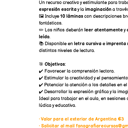
Un recurso creativo y estimulante para trab
expresión escrita
y la
imaginación
a través
🖼️ Incluye
10 láminas
con descripciones bre
fantásticos.
✏️ Los niños deberán
leer atentamente
y
leído
.
📚 Disponible en
letra cursiva
e
imprenta 
distintos niveles de lectura.
🎯
Objetivos
:
✔️ Favorecer la comprensión lectora.
✔️ Estimular la creatividad y el pensamiento 
✔️ Potenciar la atención a los detalles en el 
✔️ Desarrollar la expresión gráfica y la imag
Ideal para trabajar en el aula, en sesiones
lúdica y educativa.
• Valor para el exterior de Argentina €3
• Solicitar al mail fonografiarecursos@gma