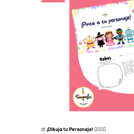
🎨
¡Dibuja tu Personaje!
🧚‍♂️🦸‍♀️