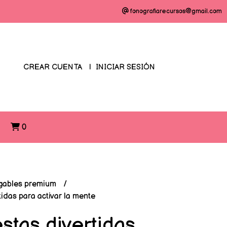
fonografiarecursos@gmail.com
CREAR CUENTA
INICIAR SESIÓN
O
0
gables premium
idas para activar la mente
stas divertidas