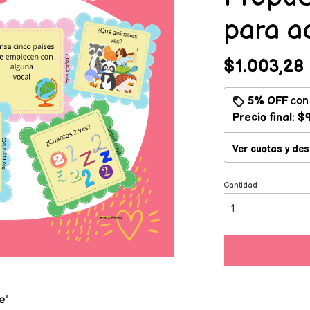
para a
$1.003,28
5% OFF
co
Precio final:
$9
Ver cuotas y de
Cantidad
e"