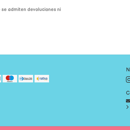
o se admiten devoluciones ni
N
C