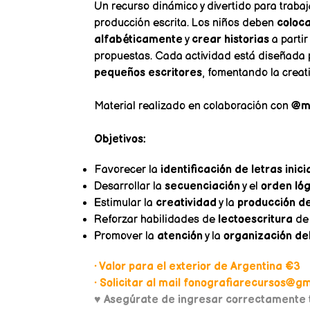
Un recurso dinámico y divertido para trabaja
producción escrita. Los niños deben
colocar
alfabéticamente
y
crear historias
a partir
propuestas. Cada actividad está diseñada
pequeños escritores
, fomentando la creati
Material realizado en colaboración con
@mi
Objetivos:
Favorecer la
identificación de letras inici
Desarrollar la
secuenciación
y el
orden lóg
Estimular la
creatividad
y la
producción de
Reforzar habilidades de
lectoescritura
de 
Promover la
atención
y la
organización de
• Valor para el exterior de Argentina €3
• Solicitar al mail fonografiarecursos@gma
♥
Asegúrate de ingresar correctamente t