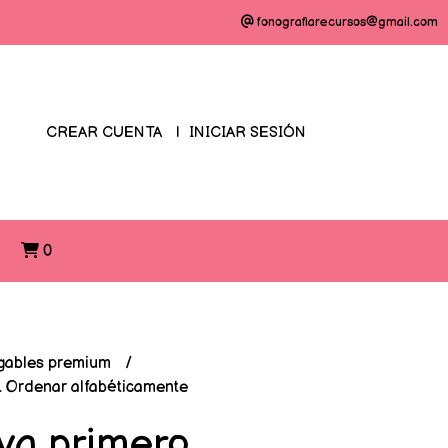
fonografiarecursos@gmail.com
CREAR CUENTA
INICIAR SESIÓN
O
0
gables premium
. Ordenar alfabéticamente
va primero.