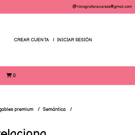
fonografiarecursos@gmail.com
CREAR CUENTA
INICIAR SESIÓN
O
0
gables premium
Semántica
relaciona