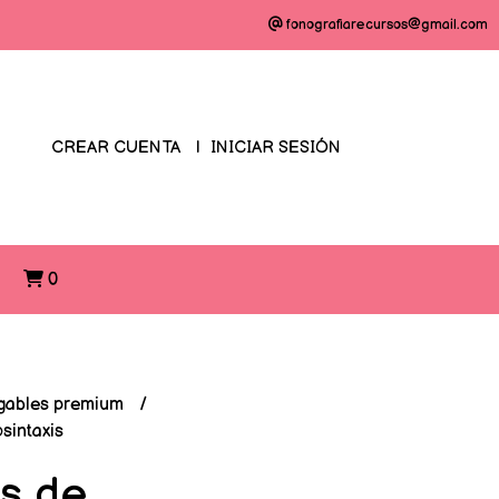
fonografiarecursos@gmail.com
CREAR CUENTA
INICIAR SESIÓN
O
0
gables premium
sintaxis
as de